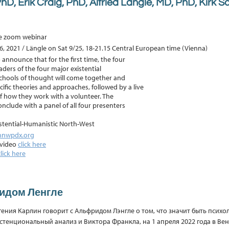
, Erik Craig, PhD, Alfried Längle, MD, PhD, Kirk S
ine zoom webinar
6, 2021 / Längle on Sat 9/25, 18-21.15 Central European time (Vienna)
 announce that for the first time, the four
ders of the four major existential
hools of thought will come together and
cific theories and approaches, followed by a live
 how they work with a volunteer. The
onclude with a panel of all four presenters
stential-Humanistic North-West
hnwpdx.org
 video
click here
click here
идом Ленгле
гения Карлин говорит с Альфридом Лэнгле о том, что значит быть психо
стенциональный анализ и Виктора Франкла, на 1 апреля 2022 года в Ве