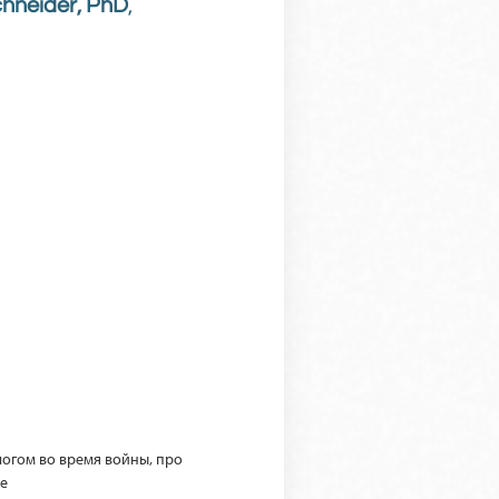
chneider, PhD
,
логом во время войны, про
не