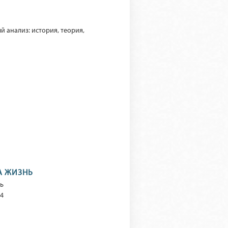
й анализ: история, теория,
А ЖИЗНЬ
нь
04