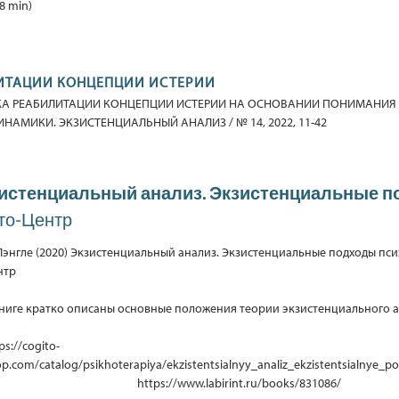
8 min)
ИТАЦИИ КОНЦЕПЦИИ ИСТЕРИИ
ПЫТКА РЕАБИЛИТАЦИИ КОНЦЕПЦИИ ИСТЕРИИ НА ОСНОВАНИИ ПОНИМАНИ
АМИКИ. ЭКЗИСТЕНЦИАЛЬНЫЙ АНАЛИЗ / № 14, 2022, 11-42
истенциальный анализ. Экзистенциальные 
ито-Центр
 Лэнгле (2020) Экзистенциальный анализ. Экзистенциальные подходы пс
нтр
книге кратко описаны основные положения теории экзистенциального а
ps://cogito-
p.com/catalog/psikhoterapiya/ekzistentsialnyy_analiz_ekzistentsialnye_p
ttps://www.labirint.ru/books/831086/