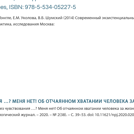
ages, ISBN: 978-5-534-05227-5
Лэнгле, Е.М. Уколова, В.Б. Шумский (2014) Современный экзистенциальны
актика, исследования Москва:
Я …? МЕНЯ НЕТ! ОБ ОТЧАЯННОМ ХВАТАНИИ ЧЕЛОВЕКА З
Без чувствования …? Меня нет! Об отчаянном хватании человека за жиз
ический журнал. – 2020. – № 2(38). – С. 39–53. doi: 10.11621/npj.2020.02