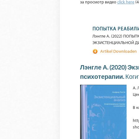
за просмотр видео
click here
(4
ПОПЫТКА РЕАБИЛ
Лэнгле A. (2022) ПО
ЭКЗИСТЕНЦИАЛЬНОЙ ДИН
Artikel Downloaden
Лэнгле А. (2020)
Экз
психотерапии.
Ког
А.
Це
В 
htt
sho
h