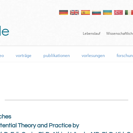
Lebenslauf
Wissenschaftlic
eo
vorträge
publikationen
vorlesungen
forschun
ches
stential Theory and Practice by