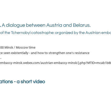
.
A dialogue between Austria and Belarus.
f the Tchernobyl catastrophe: organized by the Austrian emb
19.00 Minsk / Moscow time
e seen existentially - and how to strengthen one's resistance
 -
n-embassy-minsk.webex.com/austrian-embassy-minsk/j.php?MTID=mcab1b
tions - a short video