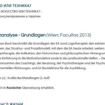
ВО ИЛИ ТЕХНИКА?
А: ИСКУССТВО ИЛИ ТЕХНИКА? -
консультировании и терапии
zanalyse - Grundlagen
(Wien: Facultas 2013)
ses Buch beschreibt die Grundlagen der EA (und Logotherapie): den existen
en, das Struktur- und Prozeßmodell, mit dem die EA heute arbeitet, weiters
otherapie, die Indikation, den historischen und philosophischen Hintergru
e Einführung in die Motivationslehre sowie in das professionelle Helfen. – Das
eressenten des Coachings, der Beratung, der Psychotherapie und der Psycho
stentiellen Richtungen, und ist Basislektüre für die Ausbildung.
o 22,- in allen Buchhandlungen (2. Aufl)
ch in
Russischer
Übersetzung erhältlich
.
СМЫСЛ ЖИЗНИ