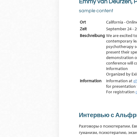
Emmy van Deurzen, PhD
sample content
Ort
California - Onl
Zeit
September 24 - 2
Beschreibung
We are excited to
contemporary lea
psychotherapy sc
present their spe
demonstration of
conference will c
Information
Organized by Exi
Information
Information at
e
for presentation
For registration
Интервью с Альфр
Разговоры о психотерапии. Ев
гуманизм, психотерапию, экзи