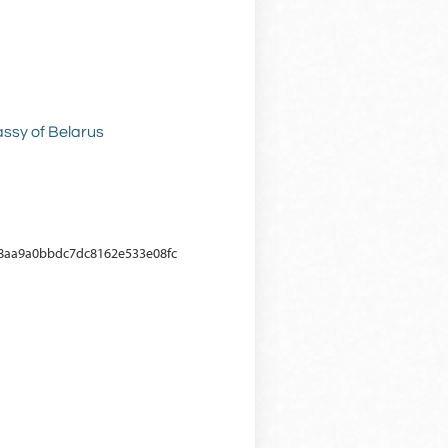
assy of Belarus
88aa9a0bbdc7dc8162e533e08fc