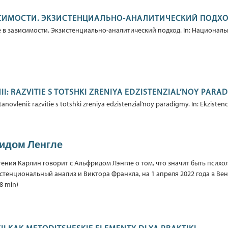
ИСИМОСТИ. ЭКЗИСТЕНЦИАЛЬНО-АНАЛИТИЧЕСКИЙ ПОДХ
ие в зависимости. Экзистенциально-аналитический подход. In: Национал
II: RAZVITIE S TOTSHKI ZRENIYA EDZISTENZIAL’NOY PARA
tanovlenii: razvitie s totshki zreniya edzistenzial’noy paradigmy. In: Ekzistenci
идом Ленгле
гения Карлин говорит с Альфридом Лэнгле о том, что значит быть психо
стенциональный анализ и Виктора Франкла, на 1 апреля 2022 года в Ве
8 min)