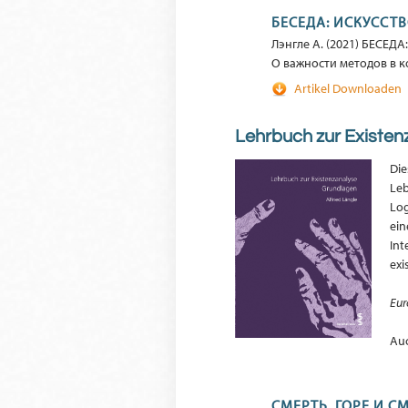
БЕСЕДА: ИСКУССТ
Лэнгле A. (2021) БЕСЕД
О важности методов в 
Artikel Downloaden
Lehrbuch zur Existen
Die
Leb
Log
ein
Int
exi
Eur
Au
СМЕРТЬ, ГОРЕ И 