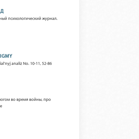
ОД
ьный психологический журнал.
DIGMY
al'nyj analiz No. 10-11, 52-86
логом во время войны, про
не