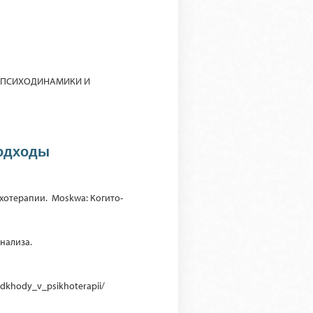
Я ПСИХОДИНАМИКИ И
подходы
ихотерапии. Moskwa: Когито-
нализа.
odkhody_v_psikhoterapii/