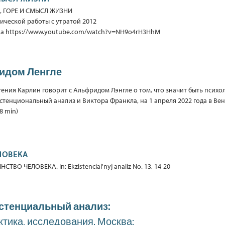
ТЬ, ГОРЕ И СМЫСЛ ЖИЗНИ
ической работы с утратой 2012
на https://www.youtube.com/watch?v=NH9o4rH3HhM
идом Ленгле
гения Карлин говорит с Альфридом Лэнгле о том, что значит быть психо
стенциональный анализ и Виктора Франкла, на 1 апреля 2022 года в Ве
8 min)
ЛОВЕКА
СТВО ЧЕЛОВЕКА. In: Ekzistencial'nyj analiz No. 13, 14-20
стенциальный анализ:
актика, исследования. Москва: